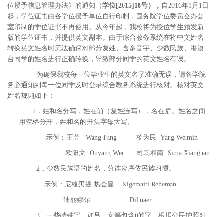
位授予信息管理办法》的通知（
学位[2015]18号），
自2016年1月1日
起，学位证书由各学位授予单位自行印制，国务院学位委员会办公
室印制的学位证书不再使用。从今年起，我校将为授位学生颁发新
版的学位证书，并提供英文副本。由于综合教务系统在将中文姓名
转换英文姓名时无法确保对部分复姓、含多音字、少数民族、港澳
台同学的姓名进行正确转换，导致部分同学的英文姓名有误。
为确保我校每一位毕业生的英文名字准确无误，请各学院
务必通知到每一位同学及时登录综合教务系统进行核对。核对英文
姓名规则如下：
1．姓和名分写，姓在前（复姓连写），名在后。姓名之间
用空格分开，姓和名的开头字母大写。
示例：王芳 Wang Fang 杨为民 Yang Weimin
欧阳文 Ouyang Wen 司马相南 Sima Xiangnan
2．少数民族语的姓名，分连次序依民族习惯。
·
示例：尼格买提
热合曼 Nigemaiti Reheman
迪丽娜尔 Dilinaer
3．一些特殊字，如吕、女等包含ü的字，根据公民护照对