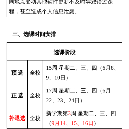
间地点变动其他软件更新不及时导致错过课
程，甚至造成个人信息泄露。
三、
选课时间安排
选课阶段
15
周 星期二、三、四（
6
月
8
、
预
选
全校
9
、
10
日）
17
周 星期二、三、四（
6
月
正
选
全校
22
、
23
、
24
日）
新学期第
3
周 星期二、三、四
补退选
全校
（
9
月
14
、
15
、
16
日
）