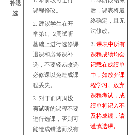
1.
本阶段可进行
1.
本阶段结束
补退
课程修改。
后，课表将最
选
终确定，且无
2.
建议学生在开
法修改。
学第
1
、
2
周试听
基础上进行选修课
2.
课表中所有
退课和必修课补
课程成绩均会
选，不要轻易改选
记载在成绩单
必修课以免造成课
中，如放弃课
程丢失。
程学习、放弃
课程考试，成
3.
对于前两周
没
绩单将记入不
有试听
的课程不要
及格成绩，请
进行选课，否则可
谨慎选课。
能造成错选而没有