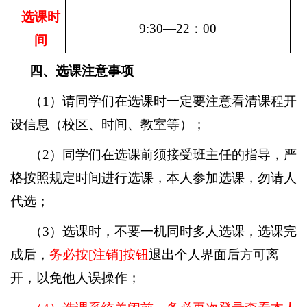
选课时
9:30
—
22
：
00
间
四、选课注意事项
（
1
）请同学们在选课时一定要注意看清课程开
设信息（校区、时间、教室等）；
（
2
）同学们在选课前须接受班主任的指导，严
格按照规定时间进行选课，本人参加选课，勿请人
代选；
（
3
）选课时，不要一机同时多人选课，选课完
成后，
务必按
[
注销
]
按钮
退出个人界面后方可离
开，以免他人误操作；