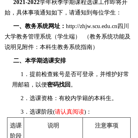
2021-2022
学年秋季学期课程选课工作即将开
始，具体事项通知如下，请通知到每位学生：
一、教务系统网址：
http://zhjw.scu.edu.cn
四川
大学教务管理系统（学生端） （
教务系统功能及
说明见附件：本科生教务系统指南
）
二、本学期选课安排
1
．
提前检查账号是否可登录，并维护好常
用邮箱，以便
密码找回
。
2
．
选课资格：有校内学籍的本科生。
3
．
选课阶段
(
请认真阅读
)
：
选课
说明
注意事项
阶段