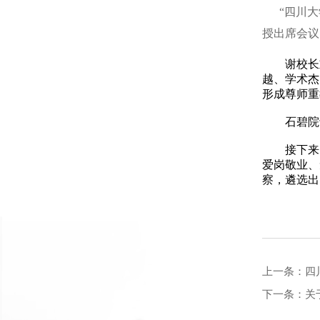
“四川大学
授出席会议
谢校长重点
越、学术杰
形成尊师重
石碧院士
接下来，
爱岗敬业、
察，遴选出
上一条：
四
下一条：
关