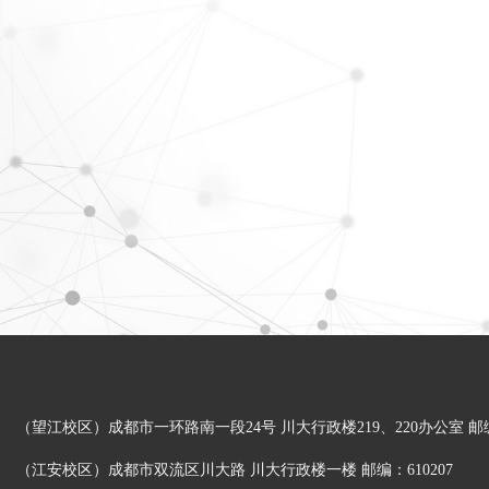
（望江校区）成都市一环路南一段24号 川大行政楼219、220办公室 邮编：
（江安校区）成都市双流区川大路 川大行政楼一楼 邮编：610207