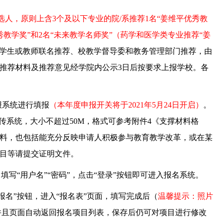
候选人，原则上含
3
个及以下专业的院
/
系推荐
1
名“姜维平优秀教
秀教学奖”和
2
名“未来教学名师奖”（药学和医学类专业推荐“姜
学生或教师联名推荐、校教学督导委和教务管理部门推荐，由
推荐材料及推荐意见经学院内公示
3
日后按要求上报学校。各
报系统进行填报
（本年度申报开关将于
2021
年
5
月
24
日开启）
。
传系统，大小不超过
50M
，格式可参考附件
4
《支撑材料格
料，也包括能充分反映申请人积极参与教育教学改革，或在某
目等请提交证明文件。
写“用户名”“密码”，点击“登录”按钮即可进入报名系统。
“报名”按钮，进入“报名表”页面，填写完成后（
温馨提示：照片
并且页面自动返回报名项目列表，保存后仍可对项目进行修改