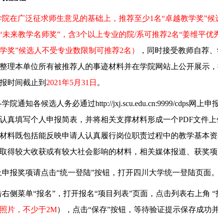
学院在广泛征求师生意见的基础上，推荐至少
1
名“卓越教学奖”
“未来教学名师奖”，含
3
个以上专业的院
/
系可推荐
2
名“姜维平优
学奖”候选人不受专业数限制可推荐
2
名
）
，同时接受教师自荐、
整理本单位所有被推荐人的事迹材料并在学院网站上公开展示，
报时间截止到
202
1
年
5
月
31
日
。
各学院通知各候选人务必通过
http://jxj.scu.edu.cn:9999/cdps
网上申
认真填写个人申报简表，并将相关支撑材料形成一个
PDF
文件上
材料既包括能反映申请人认真履行岗位职责过程中的教学基本资
取得较大收获或有较大社会影响的材料，相关媒体报道、获奖项
上申报奖项请点击“统一登陆”按钮，打开四川大学统一登陆页面。填
击右侧菜单“报名”，打开报名“项目列表”页面，点击列表右上角 
照片，不少于
2M
），点击“保存”按钮，等待验证提示保存成功