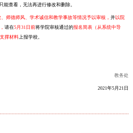
后只能查看，无法再进行修改和删除。
政、师德师风、学术诚信和教学事故等情况予以审核，
并
以院
，
请在
5
月
31
日前
将学院审核通过的
报名简表（从系统中导
支撑材料
上报学校。
教务处
202
1
年
5
月
21
日