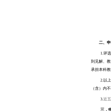
二、申
1.
评选
到见解、教
承担本科教
2.
以
（含）内不
3.
近
三．