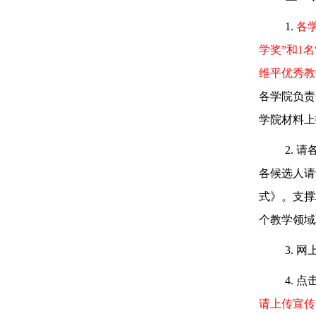
1.
各
学奖”和
1
名
维平优秀教
各学院负责
学院材料上
2.
请
各候选人请
式》。支撑
个教学领域
3.
网
4.
点
请上传宣传