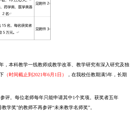
年，本科教学一线教师或教学改革、教学研究有深入研究及独
下
（时间截止到
2021
年
6
月
1
日
）
，在我校任教期满
5
年，长期
不参评。每位老师每年只能申请其中
1
个奖项。获奖者五年
秀教学奖
”
的教师不再参评“未来教学名师奖”。
。